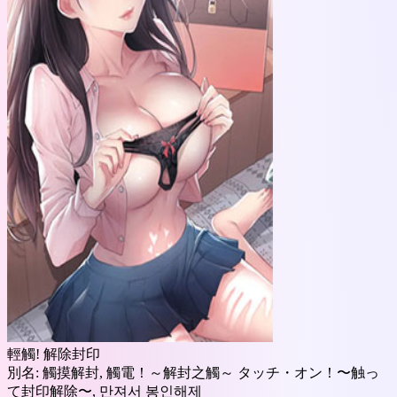
輕觸! 解除封印
別名:
觸摸解封, 觸電！～解封之觸～ タッチ・オン！〜触っ
て封印解除〜, 만져서 봉인해제