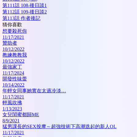
第111話 108-後日談1
第112話 109-後日談2
第113話 作者後記
猜你喜歡
想要殺死你
11/17/2021
贊助者
10/12/2022
教練教教我
10/12/2022
最強家丁
11/17/2024
開發性味蕾
10/14/2022
年輕女同事她實在太過冷淡…
11/17/2021
輕風吹拂
1/13/2023
女兒閨蜜都歸ME
8/9/2021
猛男課長的SEX按摩～超強技術下高潮迭起的新人OL
11/17/2021