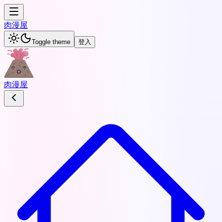
肉
漫屋
Toggle theme
登入
肉
漫屋