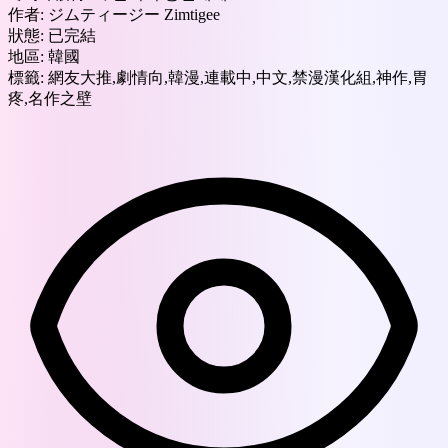
作者:
ジムティージー Zimtigee
狀態:
已完結
地區:
韓國
標籤:
網友大推,劇情向,韓漫,連載中,中文,禁漫漢化組,神作,胃
疼,名作之壁