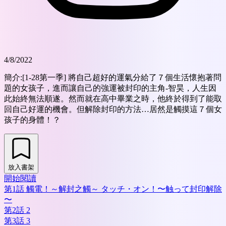
4/8/2022
簡介:
[1-28第一季] 將自己超好的運氣分給了７個生活懷抱著問
題的女孩子，進而讓自己的強運被封印的主角-智昊，人生因
此始終無法順遂。然而就在高中畢業之時，他終於得到了能取
回自己好運的機會。但解除封印的方法…居然是觸摸這７個女
孩子的身體！？
放入書架
開始閱讀
第1話 觸電！～解封之觸～ タッチ・オン！〜触って封印解除
〜
第2話 2
第3話 3