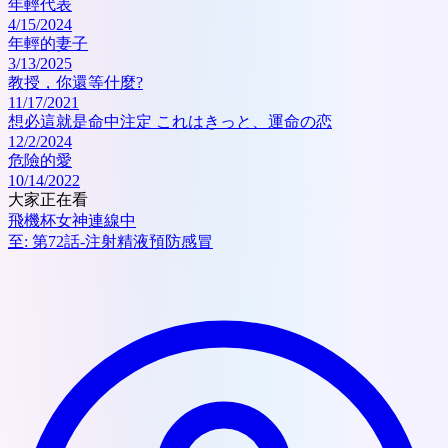
年輕代表
4/15/2024
年輕的妻子
3/13/2025
教授，你還等什麼?
11/17/2021
想必這就是命中注定 これはきっと、運命の恋
12/2/2024
危險的愛
10/14/2022
大家正在看
飛機杯女神連線中
至:
第72話-注射精液預防感冒