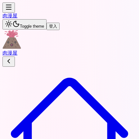
肉
漫屋
Toggle theme
登入
肉
漫屋