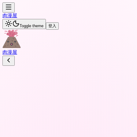
肉
漫屋
Toggle theme
登入
肉
漫屋