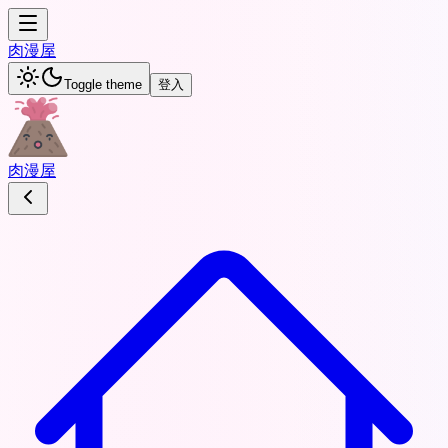
肉
漫屋
Toggle theme
登入
肉
漫屋