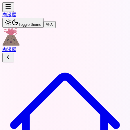
肉
漫屋
Toggle theme
登入
肉
漫屋