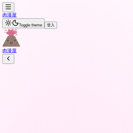
肉
漫屋
Toggle theme
登入
肉
漫屋