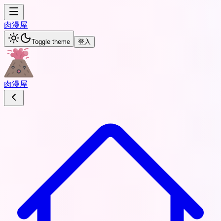
肉
漫屋
Toggle theme
登入
肉
漫屋