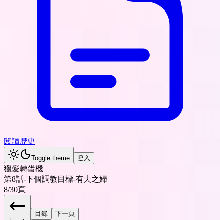
閱讀歷史
Toggle theme
登入
獵愛轉蛋機
第8話-下個調教目標-有夫之婦
8
/
30
頁
目錄
下一頁