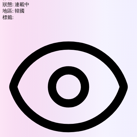
狀態:
連載中
地區:
韓國
標籤: