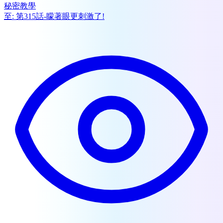
秘密教學
至:
第315話-矇著眼更刺激了!