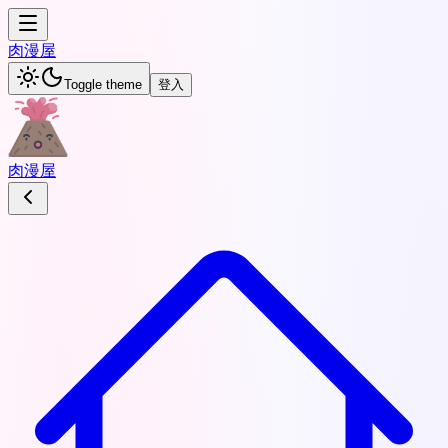
肉
漫屋
Toggle theme
登入
肉
漫屋