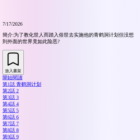
7/17/2026
簡介:
为了教化世人而踏入俗世去实施他的青鹤洞计划但没想
到外面的世界竟如此险恶?
放入書架
開始閱讀
第1話 青鹤洞计划
第2話 2
第3話 3
第4話 4
第5話 5
第6話 6
第7話 7
第8話 8
第9話 9