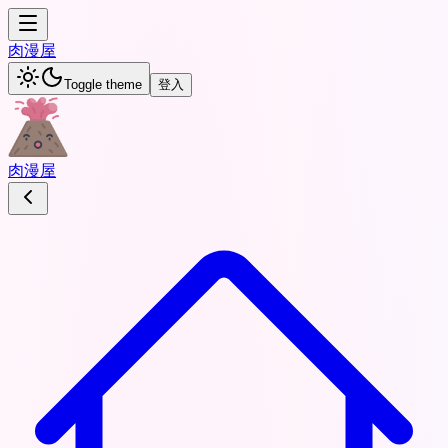
肉
漫屋
Toggle theme
登入
肉
漫屋