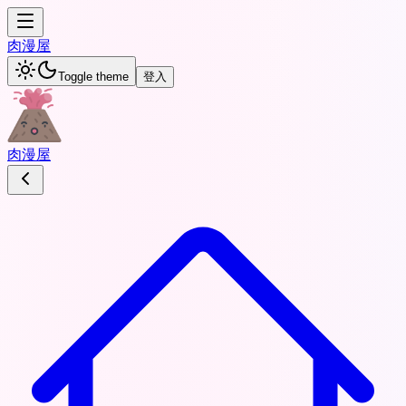
肉
漫屋
Toggle theme
登入
肉
漫屋