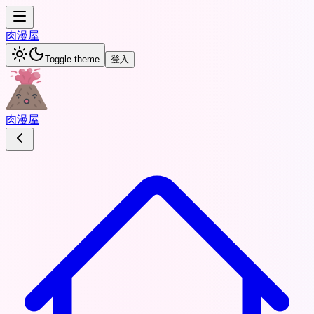
肉
漫屋
Toggle theme
登入
肉
漫屋