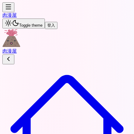
肉
漫屋
Toggle theme
登入
肉
漫屋