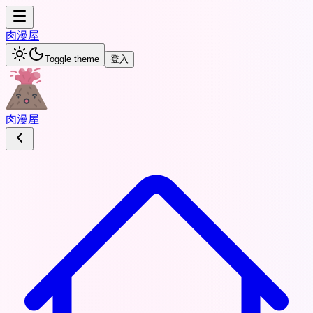
肉
漫屋
Toggle theme
登入
肉
漫屋