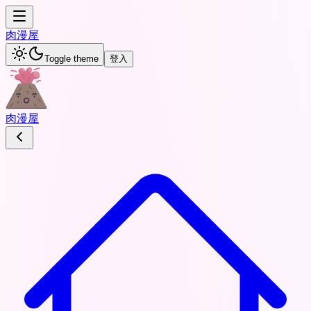
肉
漫屋
Toggle theme
登入
肉
漫屋