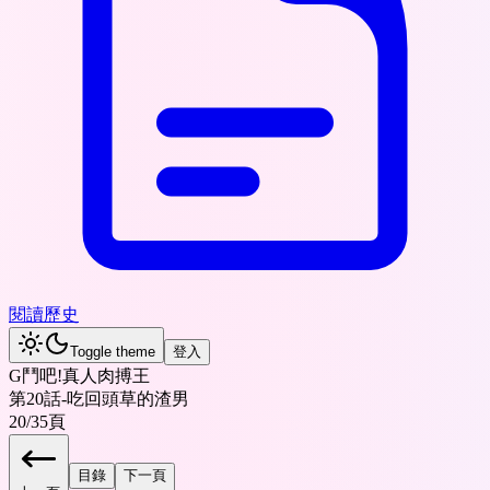
閱讀歷史
Toggle theme
登入
G鬥吧!真人肉搏王
第20話-吃回頭草的渣男
20
/
35
頁
目錄
下一頁