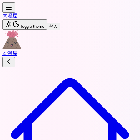
肉
漫屋
Toggle theme
登入
肉
漫屋