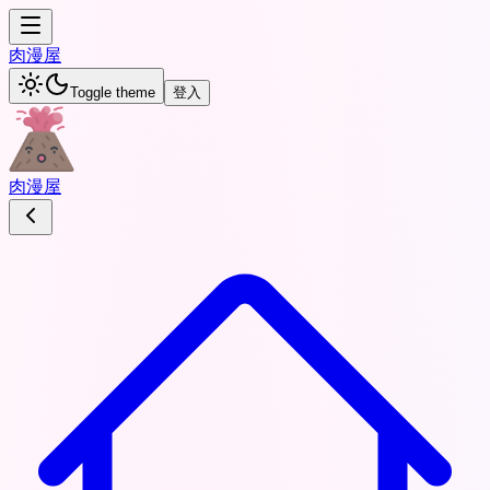
肉
漫屋
Toggle theme
登入
肉
漫屋