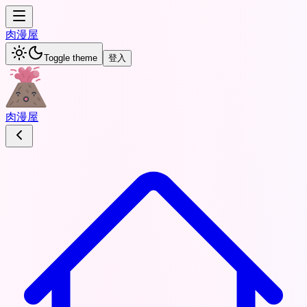
肉
漫屋
Toggle theme
登入
肉
漫屋