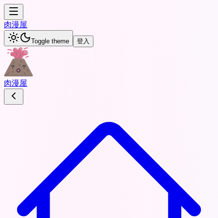
肉
漫屋
Toggle theme
登入
肉
漫屋