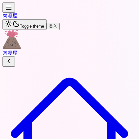
肉
漫屋
Toggle theme
登入
肉
漫屋