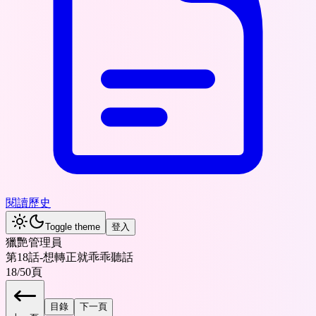
閱讀歷史
Toggle theme
登入
獵艷管理員
第18話-想轉正就乖乖聽話
18
/
50
頁
目錄
下一頁