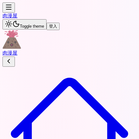
肉
漫屋
Toggle theme
登入
肉
漫屋