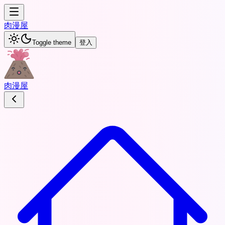
肉
漫屋
Toggle theme
登入
肉
漫屋