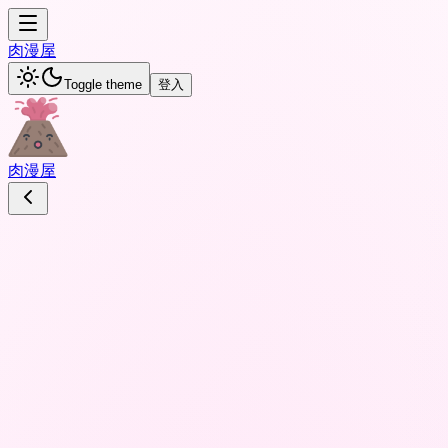
肉
漫屋
Toggle theme
登入
肉
漫屋