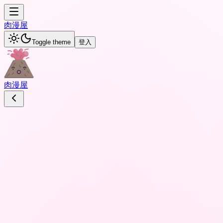
肉
漫屋
Toggle theme
登入
肉
漫屋