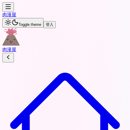
肉
漫屋
Toggle theme
登入
肉
漫屋