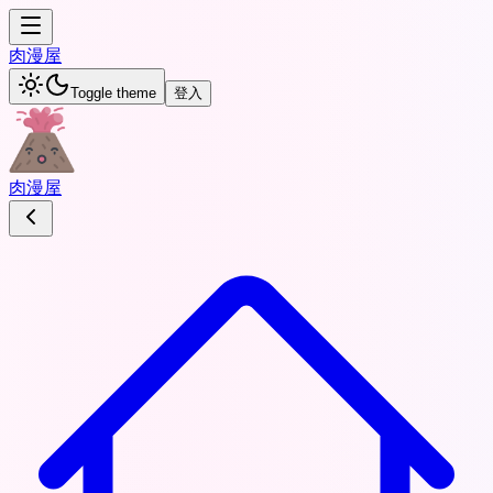
肉
漫屋
Toggle theme
登入
肉
漫屋