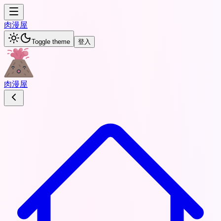
肉
漫屋
Toggle theme
登入
肉
漫屋