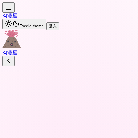
肉
漫屋
Toggle theme
登入
肉
漫屋