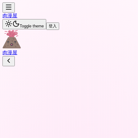
肉
漫屋
Toggle theme
登入
肉
漫屋