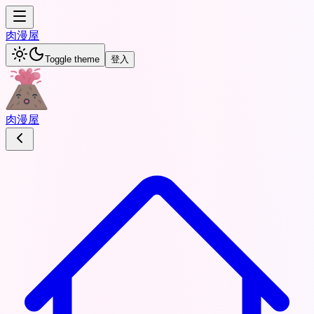
肉
漫屋
Toggle theme
登入
肉
漫屋