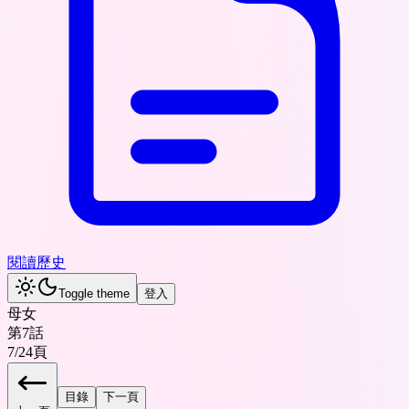
閱讀歷史
Toggle theme
登入
母女
第7話
7
/
24
頁
目錄
下一頁