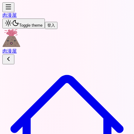
肉
漫屋
Toggle theme
登入
肉
漫屋