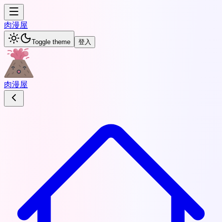
肉
漫屋
Toggle theme
登入
肉
漫屋