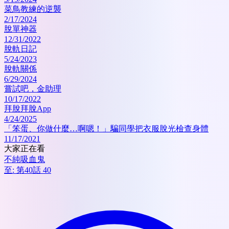
菜鳥教練的逆襲
2/17/2024
脫單神器
12/31/2022
脫軌日記
5/24/2023
脫軌關係
6/29/2024
嘗試吧，金助理
10/17/2022
拜脫拜脫App
4/24/2025
「笨蛋、你做什麼…啊嗯！」騙同學把衣服脫光檢查身體
11/17/2021
大家正在看
不純吸血鬼
至:
第40話 40