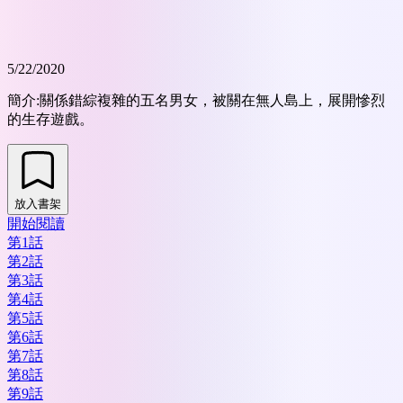
5/22/2020
簡介:
關係錯綜複雜的五名男女，被關在無人島上，展開慘烈
的生存遊戲。
放入書架
開始閱讀
第1話
第2話
第3話
第4話
第5話
第6話
第7話
第8話
第9話