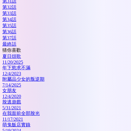
第31話
第32話
第33話
第34話
第35話
第36話
第37話
最終話
猜你喜歡
夏日頌歌
11/20/2025
年下慾求不滿
12/4/2023
附屬品少女的叛逆期
7/14/2025
女朋友
12/4/2020
脫逃遊戲
5/31/2021
在我面前全部脫光
11/17/2021
萌鬼飯店實錄
5/19/2024