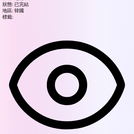
狀態:
已完結
地區:
韓國
標籤: