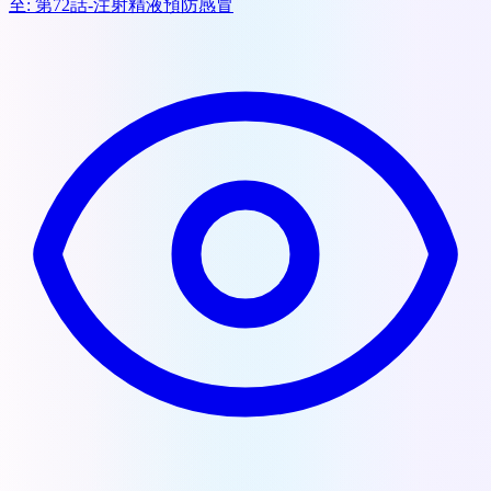
至:
第72話-注射精液預防感冒