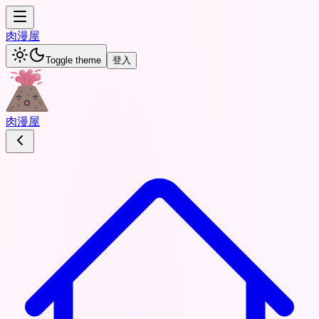
肉
漫屋
Toggle theme
登入
肉
漫屋