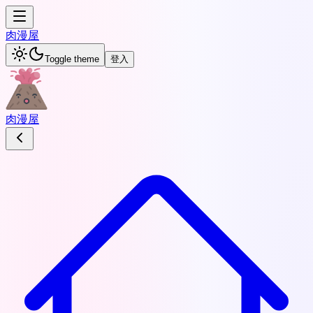
肉
漫屋
Toggle theme
登入
肉
漫屋