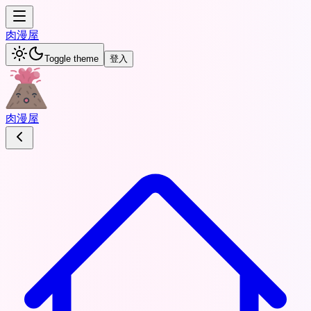
肉
漫屋
Toggle theme
登入
肉
漫屋