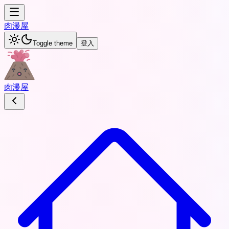
肉
漫屋
Toggle theme
登入
肉
漫屋