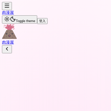
肉
漫屋
Toggle theme
登入
肉
漫屋